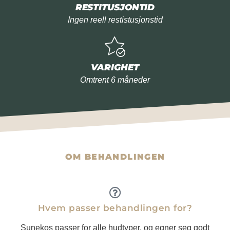
RESTITUSJONTID
Ingen reell restistusjonstid
VARIGHET
Omtrent 6 måneder
OM BEHANDLINGEN
Hvem passer behandlingen for?
Sunekos passer for alle hudtyper, og egner seg godt