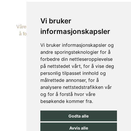
Vi bruker
Våre behandlere er håndplukket og dedikerte til
informasjonskapsler
å forbedre og gjenopprette naturlig skjønnhet
hos alle sine kunder.
Vi bruker informasjonskapsler og
andre sporingsteknologier for å
forbedre din nettleseropplevelse
på nettstedet vårt, for å vise deg
personlig tilpasset innhold og
© FILLOX AS
målrettede annonser, for å
analysere nettstedstrafikken vår
og for å forstå hvor våre
besøkende kommer fra.
Populære søk:
Botox VS Rynkebehandling
Godta alle
Laserbehandlinger
Hårfjerning laser 50%
Avvis alle