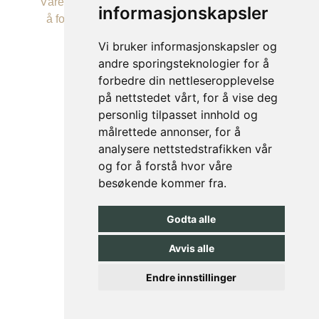
Våre behandlere er håndplukket og dedikerte til
informasjonskapsler
å forbedre og gjenopprette naturlig skjønnhet
hos alle sine kunder.
Vi bruker informasjonskapsler og
andre sporingsteknologier for å
forbedre din nettleseropplevelse
på nettstedet vårt, for å vise deg
personlig tilpasset innhold og
© FILLOX AS
målrettede annonser, for å
analysere nettstedstrafikken vår
og for å forstå hvor våre
besøkende kommer fra.
Populære søk:
Botox VS Rynkebehandling
Godta alle
Laserbehandlinger
Hårfjerning laser 50%
Avvis alle
Info etter leppefiller(PDF)
Endre innstillinger
Fillox Theresesgate